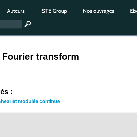
Auteurs
ISTE Group
Nos ouvrages
Ebo
 Fourier transform
iés :
Shearlet modulée continue