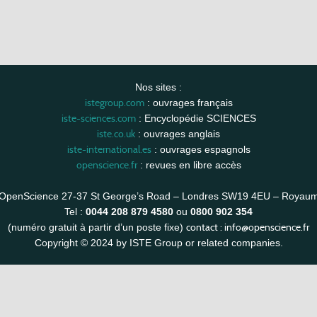
Nos sites :
istegroup.com
: ouvrages français
iste-sciences.com
: Encyclopédie SCIENCES
iste.co.uk
: ouvrages anglais
iste-international.es
: ouvrages espagnols
openscience.fr
: revues en libre accès
OpenScience 27-37 St George’s Road – Londres SW19 4EU – Royau
Tel :
0044 208 879 4580
ou
0800 902 354
contact :
info@openscience.fr
(numéro gratuit à partir d’un poste fixe)
Copyright © 2024 by ISTE Group or related companies.