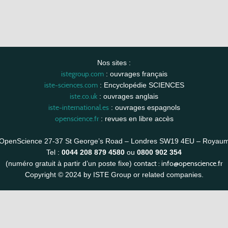
Nos sites :
istegroup.com
: ouvrages français
iste-sciences.com
: Encyclopédie SCIENCES
iste.co.uk
: ouvrages anglais
iste-international.es
: ouvrages espagnols
openscience.fr
: revues en libre accès
OpenScience 27-37 St George’s Road – Londres SW19 4EU – Royau
Tel :
0044 208 879 4580
ou
0800 902 354
contact :
info@openscience.fr
(numéro gratuit à partir d’un poste fixe)
Copyright © 2024 by ISTE Group or related companies.