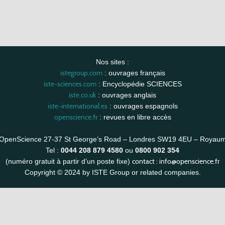
Nos sites :
istegroup.com
: ouvrages français
iste-sciences.com
: Encyclopédie SCIENCES
iste.co.uk
: ouvrages anglais
iste-international.es
: ouvrages espagnols
openscience.fr
: revues en libre accès
OpenScience 27-37 St George’s Road – Londres SW19 4EU – Royau
Tel :
0044 208 879 4580
ou
0800 902 354
contact :
info@openscience.fr
(numéro gratuit à partir d’un poste fixe)
Copyright © 2024 by ISTE Group or related companies.