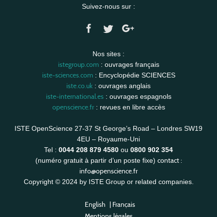
Suivez-nous sur :
Nos sites :
istegroup.com
: ouvrages français
iste-sciences.com
: Encyclopédie SCIENCES
iste.co.uk
: ouvrages anglais
iste-international.es
: ouvrages espagnols
openscience.fr
: revues en libre accès
ISTE OpenScience 27-37 St George’s Road – Londres SW19
4EU – Royaume-Uni
Tel :
0044 208 879 4580
ou
0800 902 354
contact :
(numéro gratuit à partir d’un poste fixe)
info@openscience.fr
Copyright © 2024 by ISTE Group or related companies.
English
|
Français
Mentions légales