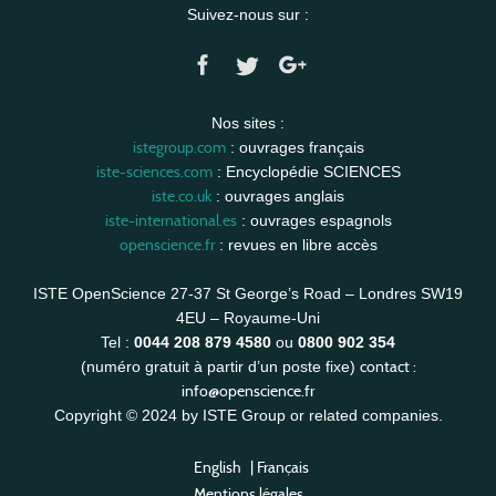
Suivez-nous sur :
Nos sites :
istegroup.com
: ouvrages français
iste-sciences.com
: Encyclopédie SCIENCES
iste.co.uk
: ouvrages anglais
iste-international.es
: ouvrages espagnols
openscience.fr
: revues en libre accès
ISTE OpenScience 27-37 St George’s Road – Londres SW19
4EU – Royaume-Uni
Tel :
0044 208 879 4580
ou
0800 902 354
contact :
(numéro gratuit à partir d’un poste fixe)
info@openscience.fr
Copyright © 2024 by ISTE Group or related companies.
English
|
Français
Mentions légales