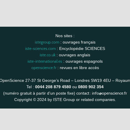
Nos sites :
istegroup.com
: ouvrages français
iste-sciences.com
: Encyclopédie SCIENCES
iste.co.uk
: ouvrages anglais
iste-international.es
: ouvrages espagnols
openscience.fr
: revues en libre accès
OpenScience 27-37 St George’s Road – Londres SW19 4EU – Royau
Tel :
0044 208 879 4580
ou
0800 902 354
contact :
info@openscience.fr
(numéro gratuit à partir d’un poste fixe)
Copyright © 2024 by ISTE Group or related companies.