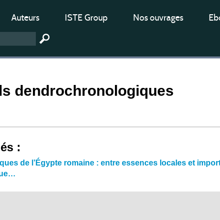
Auteurs
ISTE Group
Nos ouvrages
Ebo
els dendrochronologiques
iés :
ques de l’Égypte romaine : entre essences locales et impo
ique…