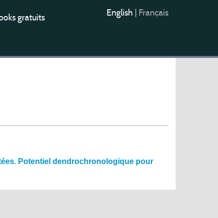
English
|
Français
oks gratuits
rtées. Potentiel dendrochronologique pour