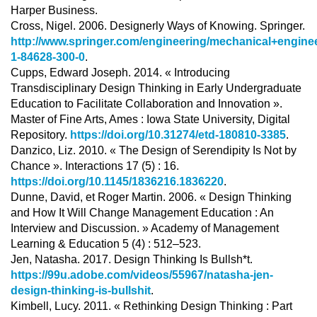
Harper Business.
Cross, Nigel. 2006. Designerly Ways of Knowing. Springer.
http://www.springer.com/engineering/mechanical+engine
1-84628-300-0
.
Cupps, Edward Joseph. 2014. « Introducing
Transdisciplinary Design Thinking in Early Undergraduate
Education to Facilitate Collaboration and Innovation ».
Master of Fine Arts, Ames : Iowa State University, Digital
Repository.
https://doi.org/10.31274/etd-180810-3385
.
Danzico, Liz. 2010. « The Design of Serendipity Is Not by
Chance ». Interactions 17 (5) : 16.
https://doi.org/10.1145/1836216.1836220
.
Dunne, David, et Roger Martin. 2006. « Design Thinking
and How It Will Change Management Education : An
Interview and Discussion. » Academy of Management
Learning & Education 5 (4) : 512–523.
Jen, Natasha. 2017. Design Thinking Is Bullsh*t.
https://99u.adobe.com/videos/55967/natasha-jen-
design-thinking-is-bullshit
.
Kimbell, Lucy. 2011. « Rethinking Design Thinking : Part