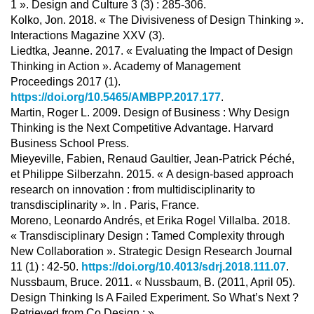
1 ». Design and Culture 3 (3) : 285‑306.
Kolko, Jon. 2018. « The Divisiveness of Design Thinking ».
Interactions Magazine XXV (3).
Liedtka, Jeanne. 2017. « Evaluating the Impact of Design
Thinking in Action ». Academy of Management
Proceedings 2017 (1).
https://doi.org/10.5465/AMBPP.2017.177
.
Martin, Roger L. 2009. Design of Business : Why Design
Thinking is the Next Competitive Advantage. Harvard
Business School Press.
Mieyeville, Fabien, Renaud Gaultier, Jean-Patrick Péché,
et Philippe Silberzahn. 2015. « A design-based approach
research on innovation : from multidisciplinarity to
transdisciplinarity ». In . Paris, France.
Moreno, Leonardo Andrés, et Erika Rogel Villalba. 2018.
« Transdisciplinary Design : Tamed Complexity through
New Collaboration ». Strategic Design Research Journal
11 (1) : 42‑50.
https://doi.org/10.4013/sdrj.2018.111.07
.
Nussbaum, Bruce. 2011. « Nussbaum, B. (2011, April 05).
Design Thinking Is A Failed Experiment. So What’s Next ?
Retrieved from Co.Design : »