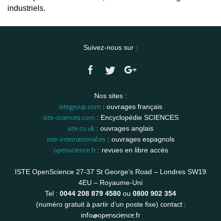
industriels.
Suivez-nous sur :
Nos sites :
istegroup.com
: ouvrages français
iste-sciences.com
: Encyclopédie SCIENCES
iste.co.uk
: ouvrages anglais
iste-international.es
: ouvrages espagnols
openscience.fr
: revues en libre accès
ISTE OpenScience 27-37 St George’s Road – Londres SW19
4EU – Royaume-Uni
Tel :
0044 208 879 4580
ou
0800 902 354
contact :
(numéro gratuit à partir d’un poste fixe)
info@openscience.fr