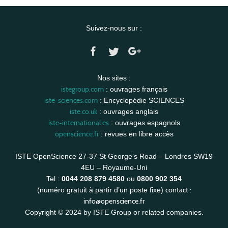
Suivez-nous sur :
Nos sites :
istegroup.com
: ouvrages français
iste-sciences.com
: Encyclopédie SCIENCES
iste.co.uk
: ouvrages anglais
iste-international.es
: ouvrages espagnols
openscience.fr
: revues en libre accès
ISTE OpenScience 27-37 St George’s Road – Londres SW19
4EU – Royaume-Uni
Tel :
0044 208 879 4580
ou
0800 902 354
contact :
(numéro gratuit à partir d’un poste fixe)
info@openscience.fr
Copyright © 2024 by ISTE Group or related companies.