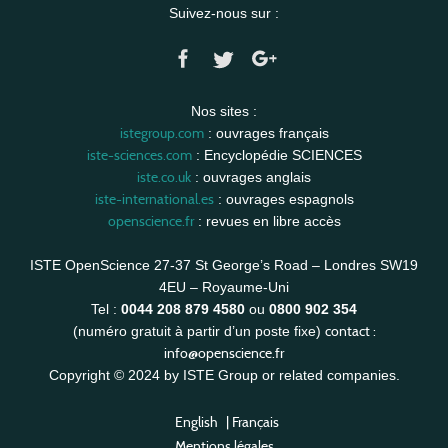
Suivez-nous sur :
Nos sites :
istegroup.com
: ouvrages français
iste-sciences.com
: Encyclopédie SCIENCES
iste.co.uk
: ouvrages anglais
iste-international.es
: ouvrages espagnols
openscience.fr
: revues en libre accès
ISTE OpenScience 27-37 St George’s Road – Londres SW19
4EU – Royaume-Uni
Tel :
0044 208 879 4580
ou
0800 902 354
contact :
(numéro gratuit à partir d’un poste fixe)
info@openscience.fr
Copyright © 2024 by ISTE Group or related companies.
English
|
Français
Mentions légales