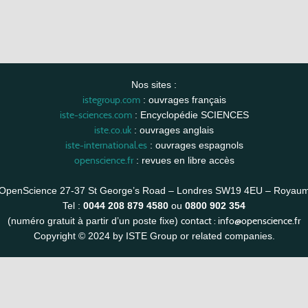
Nos sites :
istegroup.com
: ouvrages français
iste-sciences.com
: Encyclopédie SCIENCES
iste.co.uk
: ouvrages anglais
iste-international.es
: ouvrages espagnols
openscience.fr
: revues en libre accès
OpenScience 27-37 St George’s Road – Londres SW19 4EU – Royau
Tel :
0044 208 879 4580
ou
0800 902 354
contact :
info@openscience.fr
(numéro gratuit à partir d’un poste fixe)
Copyright © 2024 by ISTE Group or related companies.