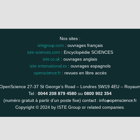
Nos sites :
istegroup.com
: ouvrages français
iste-sciences.com
: Encyclopédie SCIENCES
iste.co.uk
: ouvrages anglais
iste-international.es
: ouvrages espagnols
openscience.fr
: revues en libre accès
OpenScience 27-37 St George’s Road – Londres SW19 4EU – Royau
Tel :
0044 208 879 4580
ou
0800 902 354
contact :
info@openscience.fr
(numéro gratuit à partir d’un poste fixe)
Copyright © 2024 by ISTE Group or related companies.