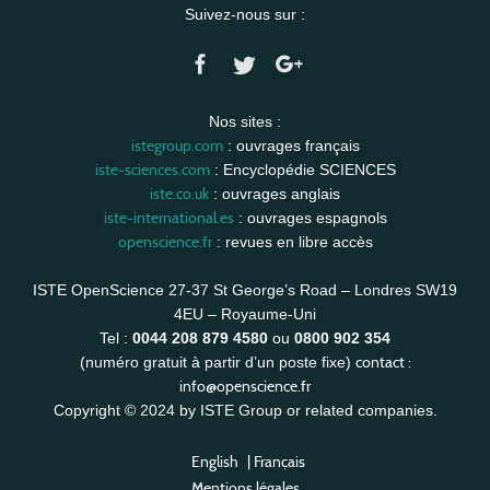
Suivez-nous sur :
Nos sites :
istegroup.com
: ouvrages français
iste-sciences.com
: Encyclopédie SCIENCES
iste.co.uk
: ouvrages anglais
iste-international.es
: ouvrages espagnols
openscience.fr
: revues en libre accès
ISTE OpenScience 27-37 St George’s Road – Londres SW19
4EU – Royaume-Uni
Tel :
0044 208 879 4580
ou
0800 902 354
contact :
(numéro gratuit à partir d’un poste fixe)
info@openscience.fr
Copyright © 2024 by ISTE Group or related companies.
English
|
Français
Mentions légales