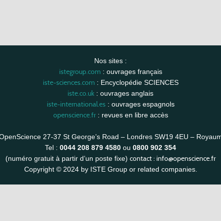
Nos sites :
istegroup.com
: ouvrages français
iste-sciences.com
: Encyclopédie SCIENCES
iste.co.uk
: ouvrages anglais
iste-international.es
: ouvrages espagnols
openscience.fr
: revues en libre accès
OpenScience 27-37 St George’s Road – Londres SW19 4EU – Royau
Tel :
0044 208 879 4580
ou
0800 902 354
contact :
info@openscience.fr
(numéro gratuit à partir d’un poste fixe)
Copyright © 2024 by ISTE Group or related companies.