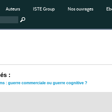
Auteurs
ISTE Group
Nos ouvrages
Ebo
iés :
s : guerre commerciale ou guerre cognitive ?