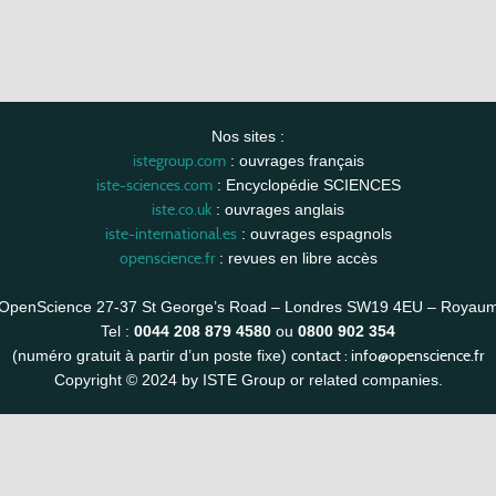
Nos sites :
istegroup.com
: ouvrages français
iste-sciences.com
: Encyclopédie SCIENCES
iste.co.uk
: ouvrages anglais
iste-international.es
: ouvrages espagnols
openscience.fr
: revues en libre accès
OpenScience 27-37 St George’s Road – Londres SW19 4EU – Royau
Tel :
0044 208 879 4580
ou
0800 902 354
contact :
info@openscience.fr
(numéro gratuit à partir d’un poste fixe)
Copyright © 2024 by ISTE Group or related companies.