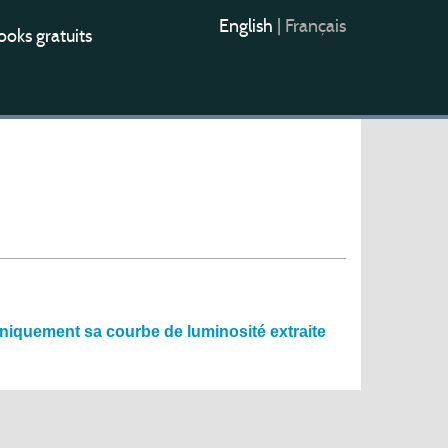
English
|
Français
oks gratuits
 uniquement sa courbe de luminosité extraite