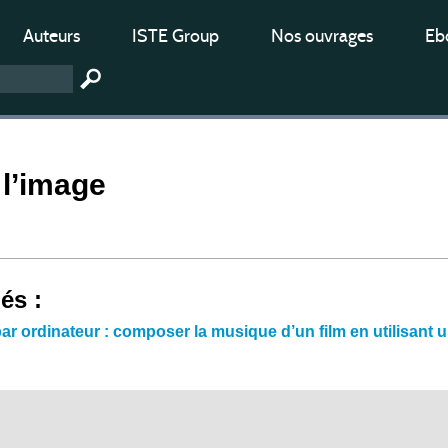
Auteurs
ISTE Group
Nos ouvrages
Ebo
 l’image
iés :
par ordinateur : composer la musique d’un film en utilisant