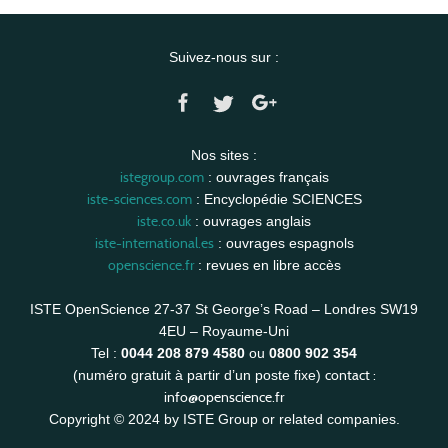
Suivez-nous sur :
Nos sites :
istegroup.com
: ouvrages français
iste-sciences.com
: Encyclopédie SCIENCES
iste.co.uk
: ouvrages anglais
iste-international.es
: ouvrages espagnols
openscience.fr
: revues en libre accès
ISTE OpenScience 27-37 St George’s Road – Londres SW19
4EU – Royaume-Uni
Tel :
0044 208 879 4580
ou
0800 902 354
contact :
(numéro gratuit à partir d’un poste fixe)
info@openscience.fr
Copyright © 2024 by ISTE Group or related companies.