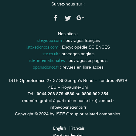
Suivez-nous sur :
Nos sites :
istegroup.com
: ouvrages français
iste-sciences.com
: Encyclopédie SCIENCES
iste.co.uk
: ouvrages anglais
iste-international.es
: ouvrages espagnols
openscience.fr
: revues en libre accès
ISTE OpenScience 27-37 St George’s Road – Londres SW19
4EU – Royaume-Uni
Tel :
0044 208 879 4580
ou
0800 902 354
contact :
(numéro gratuit à partir d’un poste fixe)
info@openscience.fr
Copyright © 2024 by ISTE Group or related companies.
English
|
Français
Mentions légales