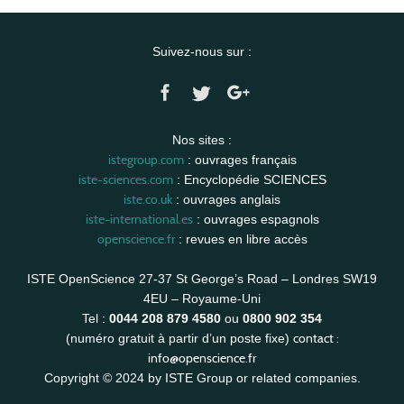
Suivez-nous sur :
Nos sites :
istegroup.com
: ouvrages français
iste-sciences.com
: Encyclopédie SCIENCES
iste.co.uk
: ouvrages anglais
iste-international.es
: ouvrages espagnols
openscience.fr
: revues en libre accès
ISTE OpenScience 27-37 St George’s Road – Londres SW19
4EU – Royaume-Uni
Tel :
0044 208 879 4580
ou
0800 902 354
contact :
(numéro gratuit à partir d’un poste fixe)
info@openscience.fr
Copyright © 2024 by ISTE Group or related companies.