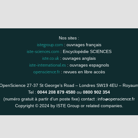
Nos sites :
istegroup.com
: ouvrages français
iste-sciences.com
: Encyclopédie SCIENCES
iste.co.uk
: ouvrages anglais
iste-international.es
: ouvrages espagnols
openscience.fr
: revues en libre accès
OpenScience 27-37 St George’s Road – Londres SW19 4EU – Royau
Tel :
0044 208 879 4580
ou
0800 902 354
contact :
info@openscience.fr
(numéro gratuit à partir d’un poste fixe)
Copyright © 2024 by ISTE Group or related companies.