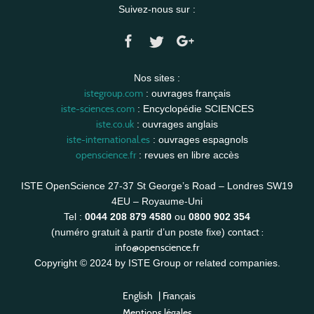
Suivez-nous sur :
Nos sites :
istegroup.com
: ouvrages français
iste-sciences.com
: Encyclopédie SCIENCES
iste.co.uk
: ouvrages anglais
iste-international.es
: ouvrages espagnols
openscience.fr
: revues en libre accès
ISTE OpenScience 27-37 St George’s Road – Londres SW19
4EU – Royaume-Uni
Tel :
0044 208 879 4580
ou
0800 902 354
contact :
(numéro gratuit à partir d’un poste fixe)
info@openscience.fr
Copyright © 2024 by ISTE Group or related companies.
English
|
Français
Mentions légales