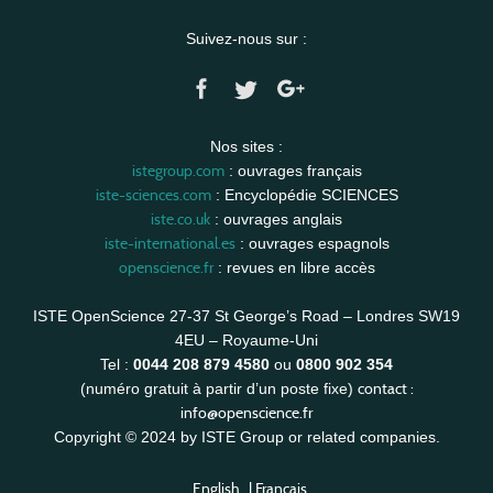
Suivez-nous sur :
Nos sites :
istegroup.com
: ouvrages français
iste-sciences.com
: Encyclopédie SCIENCES
iste.co.uk
: ouvrages anglais
iste-international.es
: ouvrages espagnols
openscience.fr
: revues en libre accès
ISTE OpenScience 27-37 St George’s Road – Londres SW19
4EU – Royaume-Uni
Tel :
0044 208 879 4580
ou
0800 902 354
contact :
(numéro gratuit à partir d’un poste fixe)
info@openscience.fr
Copyright © 2024 by ISTE Group or related companies.
English
|
Français