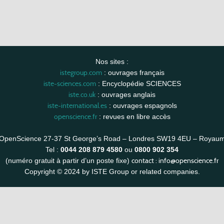
Nos sites :
istegroup.com
: ouvrages français
iste-sciences.com
: Encyclopédie SCIENCES
iste.co.uk
: ouvrages anglais
iste-international.es
: ouvrages espagnols
openscience.fr
: revues en libre accès
OpenScience 27-37 St George’s Road – Londres SW19 4EU – Royau
Tel :
0044 208 879 4580
ou
0800 902 354
contact :
info@openscience.fr
(numéro gratuit à partir d’un poste fixe)
Copyright © 2024 by ISTE Group or related companies.