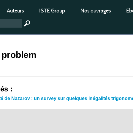
Auteurs
ISTE Group
Nos ouvrages
Ebo
d problem
iés :
ité de Nazarov : un survey sur quelques inégalités trigonom