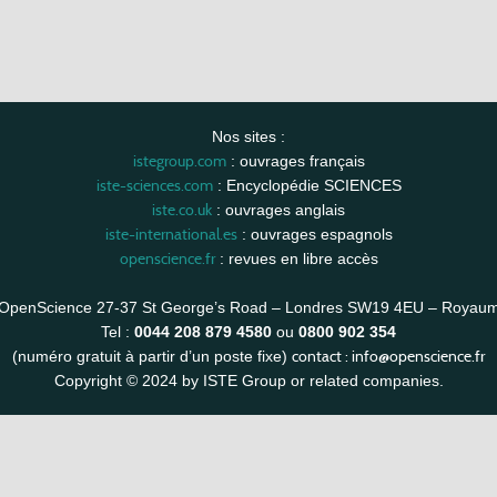
Nos sites :
istegroup.com
: ouvrages français
iste-sciences.com
: Encyclopédie SCIENCES
iste.co.uk
: ouvrages anglais
iste-international.es
: ouvrages espagnols
openscience.fr
: revues en libre accès
OpenScience 27-37 St George’s Road – Londres SW19 4EU – Royau
Tel :
0044 208 879 4580
ou
0800 902 354
contact :
info@openscience.fr
(numéro gratuit à partir d’un poste fixe)
Copyright © 2024 by ISTE Group or related companies.