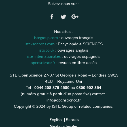
Suivez-nous sur :
Nos sites :
istegroup.com
: ouvrages français
iste-sciences.com
: Encyclopédie SCIENCES
iste.co.uk
: ouvrages anglais
iste-international.es
: ouvrages espagnols
openscience.fr
: revues en libre accès
ISTE OpenScience 27-37 St George’s Road – Londres SW19
4EU – Royaume-Uni
Tel :
0044 208 879 4580
ou
0800 902 354
contact :
(numéro gratuit à partir d’un poste fixe)
info@openscience.fr
Copyright © 2024 by ISTE Group or related companies.
English
|
Français
Mentions légales