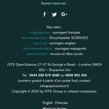
Suivez-nous sur :
Nos sites :
istegroup.com
: ouvrages français
iste-sciences.com
: Encyclopédie SCIENCES
iste.co.uk
: ouvrages anglais
iste-international.es
: ouvrages espagnols
openscience.fr
: revues en libre accès
ISTE OpenScience 27-37 St George’s Road – Londres SW19
4EU – Royaume-Uni
Tel :
0044 208 879 4580
ou
0800 902 354
contact :
(numéro gratuit à partir d’un poste fixe)
info@openscience.fr
Copyright © 2024 by ISTE Group or related companies.
English
|
Français
Mentions légales