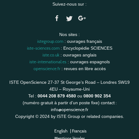
Suivez-nous sur :
Nos sites :
istegroup.com
: ouvrages français
iste-sciences.com
: Encyclopédie SCIENCES
iste.co.uk
: ouvrages anglais
iste-international.es
: ouvrages espagnols
openscience.fr
: revues en libre accès
ISTE OpenScience 27-37 St George’s Road – Londres SW19
4EU – Royaume-Uni
Tel :
0044 208 879 4580
ou
0800 902 354
contact :
(numéro gratuit à partir d’un poste fixe)
info@openscience.fr
Copyright © 2024 by ISTE Group or related companies.
English
|
Français
Mentions légales