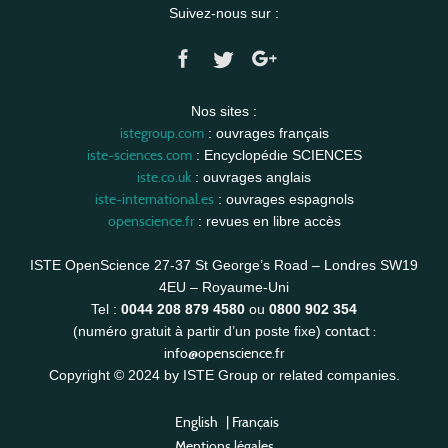
Suivez-nous sur :
Nos sites :
istegroup.com
: ouvrages français
iste-sciences.com
: Encyclopédie SCIENCES
iste.co.uk
: ouvrages anglais
iste-international.es
: ouvrages espagnols
openscience.fr
: revues en libre accès
ISTE OpenScience 27-37 St George’s Road – Londres SW19
4EU – Royaume-Uni
Tel :
0044 208 879 4580
ou
0800 902 354
contact :
(numéro gratuit à partir d’un poste fixe)
info@openscience.fr
Copyright © 2024 by ISTE Group or related companies.
English
|
Français
Mentions légales