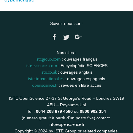
Suivez-nous sur :
Nos sites :
istegroup.com
: ouvrages français
iste-sciences.com
: Encyclopédie SCIENCES
iste.co.uk
: ouvrages anglais
iste-international.es
: ouvrages espagnols
openscience.fr
: revues en libre accès
ISTE OpenScience 27-37 St George’s Road – Londres SW19
4EU – Royaume-Uni
Tel :
0044 208 879 4580
ou
0800 902 354
contact :
(numéro gratuit à partir d’un poste fixe)
info@openscience.fr
Copyright © 2024 by ISTE Group or related companies.