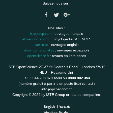
Suivez-nous sur :
Nos sites :
istegroup.com
: ouvrages français
iste-sciences.com
: Encyclopédie SCIENCES
iste.co.uk
: ouvrages anglais
iste-international.es
: ouvrages espagnols
openscience.fr
: revues en libre accès
ISTE OpenScience 27-37 St George’s Road – Londres SW19
4EU – Royaume-Uni
Tel :
0044 208 879 4580
ou
0800 902 354
contact :
(numéro gratuit à partir d’un poste fixe)
info@openscience.fr
Copyright © 2024 by ISTE Group or related companies.
English
|
Français
Mentions légales