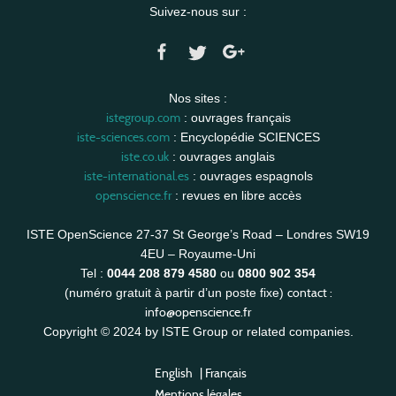
Suivez-nous sur :
Nos sites :
istegroup.com
: ouvrages français
iste-sciences.com
: Encyclopédie SCIENCES
iste.co.uk
: ouvrages anglais
iste-international.es
: ouvrages espagnols
openscience.fr
: revues en libre accès
ISTE OpenScience 27-37 St George’s Road – Londres SW19
4EU – Royaume-Uni
Tel :
0044 208 879 4580
ou
0800 902 354
contact :
(numéro gratuit à partir d’un poste fixe)
info@openscience.fr
Copyright © 2024 by ISTE Group or related companies.
English
|
Français
Mentions légales