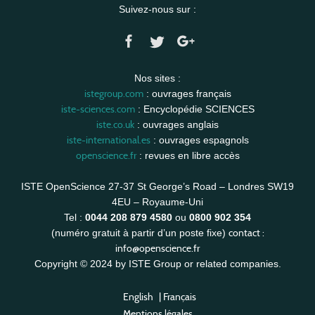
Suivez-nous sur :
Nos sites :
istegroup.com
: ouvrages français
iste-sciences.com
: Encyclopédie SCIENCES
iste.co.uk
: ouvrages anglais
iste-international.es
: ouvrages espagnols
openscience.fr
: revues en libre accès
ISTE OpenScience 27-37 St George’s Road – Londres SW19
4EU – Royaume-Uni
Tel :
0044 208 879 4580
ou
0800 902 354
contact :
(numéro gratuit à partir d’un poste fixe)
info@openscience.fr
Copyright © 2024 by ISTE Group or related companies.
English
|
Français
Mentions légales