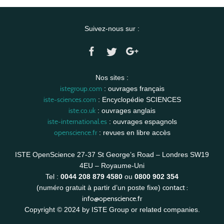
Suivez-nous sur :
Nos sites :
istegroup.com
: ouvrages français
iste-sciences.com
: Encyclopédie SCIENCES
iste.co.uk
: ouvrages anglais
iste-international.es
: ouvrages espagnols
openscience.fr
: revues en libre accès
ISTE OpenScience 27-37 St George’s Road – Londres SW19
4EU – Royaume-Uni
Tel :
0044 208 879 4580
ou
0800 902 354
contact :
(numéro gratuit à partir d’un poste fixe)
info@openscience.fr
Copyright © 2024 by ISTE Group or related companies.