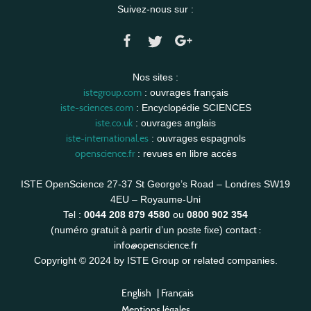
Suivez-nous sur :
Nos sites :
istegroup.com
: ouvrages français
iste-sciences.com
: Encyclopédie SCIENCES
iste.co.uk
: ouvrages anglais
iste-international.es
: ouvrages espagnols
openscience.fr
: revues en libre accès
ISTE OpenScience 27-37 St George’s Road – Londres SW19
4EU – Royaume-Uni
Tel :
0044 208 879 4580
ou
0800 902 354
contact :
(numéro gratuit à partir d’un poste fixe)
info@openscience.fr
Copyright © 2024 by ISTE Group or related companies.
English
|
Français
Mentions légales