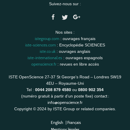
Suivez-nous sur :
Nos sites :
istegroup.com
: ouvrages français
iste-sciences.com
: Encyclopédie SCIENCES
iste.co.uk
: ouvrages anglais
iste-international.es
: ouvrages espagnols
openscience.fr
: revues en libre accès
ISTE OpenScience 27-37 St George’s Road – Londres SW19
4EU – Royaume-Uni
Tel :
0044 208 879 4580
ou
0800 902 354
contact :
(numéro gratuit à partir d’un poste fixe)
info@openscience.fr
Copyright © 2024 by ISTE Group or related companies.
English
|
Français
Mentions légales