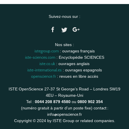
Suivez-nous sur :
Nos sites :
istegroup.com
: ouvrages français
iste-sciences.com
: Encyclopédie SCIENCES
iste.co.uk
: ouvrages anglais
iste-international.es
: ouvrages espagnols
openscience.fr
: revues en libre accès
ISTE OpenScience 27-37 St George’s Road – Londres SW19
4EU – Royaume-Uni
Tel :
0044 208 879 4580
ou
0800 902 354
contact :
(numéro gratuit à partir d’un poste fixe)
info@openscience.fr
Copyright © 2024 by ISTE Group or related companies.