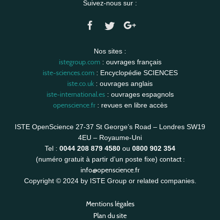
Suivez-nous sur :
Nos sites :
istegroup.com
: ouvrages français
iste-sciences.com
: Encyclopédie SCIENCES
iste.co.uk
: ouvrages anglais
iste-international.es
: ouvrages espagnols
openscience.fr
: revues en libre accès
ISTE OpenScience 27-37 St George’s Road – Londres SW19
4EU – Royaume-Uni
Tel :
0044 208 879 4580
ou
0800 902 354
contact :
(numéro gratuit à partir d’un poste fixe)
info@openscience.fr
Copyright © 2024 by ISTE Group or related companies.
Mentions légales
Plan du site