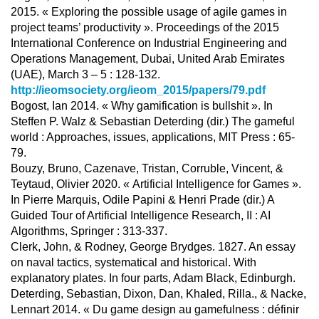
2015. « Exploring the possible usage of agile games in
project teams’ productivity ». Proceedings of the 2015
International Conference on Industrial Engineering and
Operations Management, Dubai, United Arab Emirates
(UAE), March 3 – 5 : 128-132.
http://ieomsociety.org/ieom_2015/papers/79.pdf
Bogost, Ian 2014. « Why gamification is bullshit ». In
Steffen P. Walz & Sebastian Deterding (dir.) The gameful
world : Approaches, issues, applications, MIT Press : 65-
79.
Bouzy, Bruno, Cazenave, Tristan, Corruble, Vincent, &
Teytaud, Olivier 2020. « Artificial Intelligence for Games ».
In Pierre Marquis, Odile Papini & Henri Prade (dir.) A
Guided Tour of Artificial Intelligence Research, II : AI
Algorithms, Springer : 313-337.
Clerk, John, & Rodney, George Brydges. 1827. An essay
on naval tactics, systematical and historical. With
explanatory plates. In four parts, Adam Black, Edinburgh.
Deterding, Sebastian, Dixon, Dan, Khaled, Rilla., & Nacke,
Lennart 2014. « Du game design au gamefulness : définir