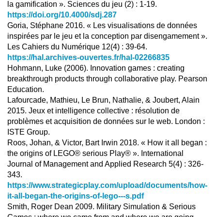
la gamification ». Sciences du jeu (2) : 1-19.
https://doi.org/10.4000/sdj.287
Goria, Stéphane 2016. « Les visualisations de données
inspirées par le jeu et la conception par disengamement ».
Les Cahiers du Numérique 12(4) : 39-64.
https://hal.archives-ouvertes.fr/hal-02266835
Hohmann, Luke (2006). Innovation games : creating
breakthrough products through collaborative play. Pearson
Education.
Lafourcade, Mathieu, Le Brun, Nathalie, & Joubert, Alain
2015. Jeux et intelligence collective : résolution de
problèmes et acquisition de données sur le web. London :
ISTE Group.
Roos, Johan, & Victor, Bart Irwin 2018. « How it all began :
the origins of LEGO® serious Play® ». International
Journal of Management and Applied Research 5(4) : 326-
343.
https://www.strategicplay.com/upload/documents/how-
it-all-began-the-origins-of-lego---s.pdf
Smith, Roger Dean 2009. Military Simulation & Serious