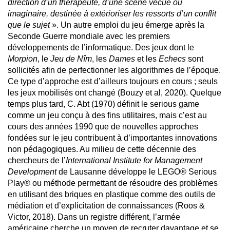
direction d’un thérapeute, d’une scène vécue ou
imaginaire, destinée à extérioriser les ressorts d’un conflit
que le sujet
». Un autre emploi du jeu émerge après la
Seconde Guerre mondiale avec les premiers
développements de l’informatique. Des jeux dont le
Morpion
, le
Jeu de Nîm
, les
Dames
et les
Echecs
sont
sollicités afin de perfectionner les algorithmes de l’époque.
Ce type d’approche est d’ailleurs toujours en cours ; seuls
les jeux mobilisés ont changé (Bouzy et al, 2020). Quelque
temps plus tard, C. Abt (1970) définit le serious game
comme un jeu conçu à des fins utilitaires, mais c’est au
cours des années 1990 que de nouvelles approches
fondées sur le jeu contribuent à d’importantes innovations
non pédagogiques. Au milieu de cette décennie des
chercheurs de l’
International Institute for Management
Development
de Lausanne développe le LEGO® Serious
Play® ou méthode permettant de résoudre des problèmes
en utilisant des briques en plastique comme des outils de
médiation et d’explicitation de connaissances (Roos &
Victor, 2018). Dans un registre différent, l’armée
américaine cherche un moyen de recruter davantage et se