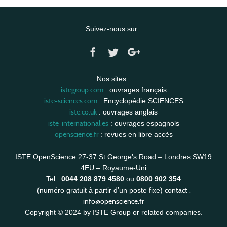
Suivez-nous sur :
Nos sites :
istegroup.com
: ouvrages français
iste-sciences.com
: Encyclopédie SCIENCES
iste.co.uk
: ouvrages anglais
iste-international.es
: ouvrages espagnols
openscience.fr
: revues en libre accès
ISTE OpenScience 27-37 St George’s Road – Londres SW19
4EU – Royaume-Uni
Tel :
0044 208 879 4580
ou
0800 902 354
contact :
(numéro gratuit à partir d’un poste fixe)
info@openscience.fr
Copyright © 2024 by ISTE Group or related companies.