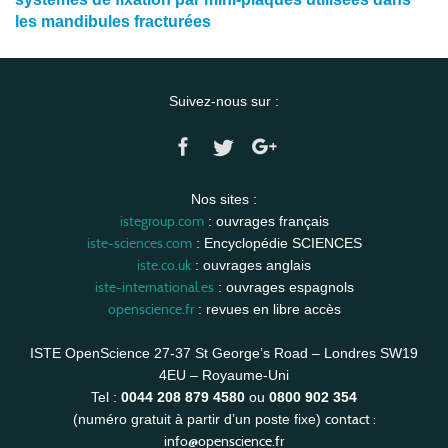
les mandibules fracturées
Suivez-nous sur :
Nos sites :
istegroup.com
: ouvrages français
iste-sciences.com
: Encyclopédie SCIENCES
iste.co.uk
: ouvrages anglais
iste-international.es
: ouvrages espagnols
openscience.fr
: revues en libre accès
ISTE OpenScience 27-37 St George’s Road – Londres SW19
4EU – Royaume-Uni
Tel :
0044 208 879 4580
ou
0800 902 354
contact :
(numéro gratuit à partir d’un poste fixe)
info@openscience.fr