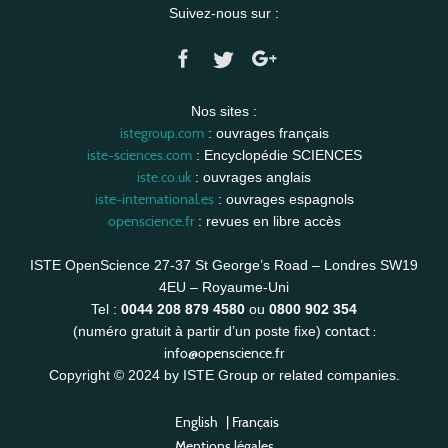
Suivez-nous sur :
Nos sites :
istegroup.com
: ouvrages français
iste-sciences.com
: Encyclopédie SCIENCES
iste.co.uk
: ouvrages anglais
iste-international.es
: ouvrages espagnols
openscience.fr
: revues en libre accès
ISTE OpenScience 27-37 St George’s Road – Londres SW19
4EU – Royaume-Uni
Tel :
0044 208 879 4580
ou
0800 902 354
contact :
(numéro gratuit à partir d’un poste fixe)
info@openscience.fr
Copyright © 2024 by ISTE Group or related companies.
English
|
Français
Mentions légales