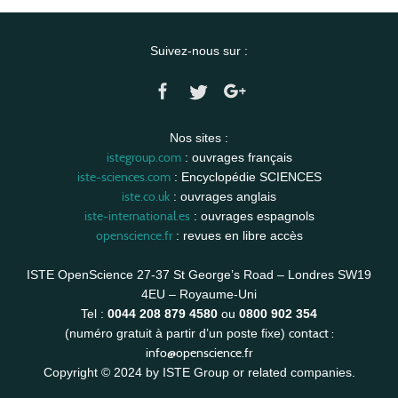
Suivez-nous sur :
Nos sites :
istegroup.com
: ouvrages français
iste-sciences.com
: Encyclopédie SCIENCES
iste.co.uk
: ouvrages anglais
iste-international.es
: ouvrages espagnols
openscience.fr
: revues en libre accès
ISTE OpenScience 27-37 St George’s Road – Londres SW19
4EU – Royaume-Uni
Tel :
0044 208 879 4580
ou
0800 902 354
contact :
(numéro gratuit à partir d’un poste fixe)
info@openscience.fr
Copyright © 2024 by ISTE Group or related companies.