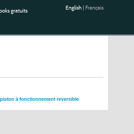
English
|
Français
oks gratuits
piston à fonctionnement reversible