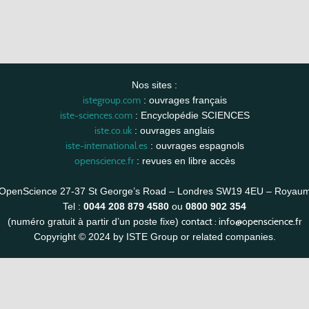
Nos sites :
istegroup.com
: ouvrages français
iste-sciences.com
: Encyclopédie SCIENCES
iste.co.uk
: ouvrages anglais
iste-international.es
: ouvrages espagnols
openscience.fr
: revues en libre accès
OpenScience 27-37 St George’s Road – Londres SW19 4EU – Royau
Tel :
0044 208 879 4580
ou
0800 902 354
contact :
info@openscience.fr
(numéro gratuit à partir d’un poste fixe)
Copyright © 2024 by ISTE Group or related companies.