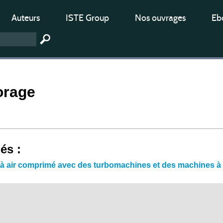
Auteurs
ISTE Group
Nos ouvrages
Ebo
orage
iés :
à air comprimé avec des turbomachines et des machines à 