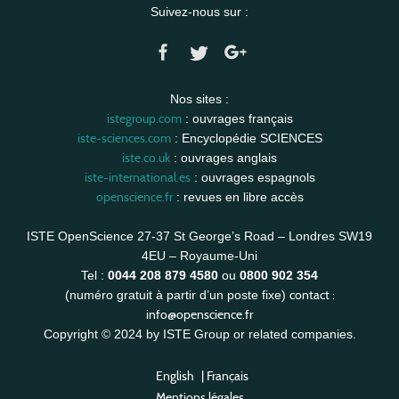
Suivez-nous sur :
Nos sites :
istegroup.com
: ouvrages français
iste-sciences.com
: Encyclopédie SCIENCES
iste.co.uk
: ouvrages anglais
iste-international.es
: ouvrages espagnols
openscience.fr
: revues en libre accès
ISTE OpenScience 27-37 St George’s Road – Londres SW19
4EU – Royaume-Uni
Tel :
0044 208 879 4580
ou
0800 902 354
contact :
(numéro gratuit à partir d’un poste fixe)
info@openscience.fr
Copyright © 2024 by ISTE Group or related companies.
English
|
Français
Mentions légales