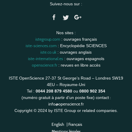
Suivez-nous sur :
Nos sites :
istegroup.com
: ouvrages français
iste-sciences.com
: Encyclopédie SCIENCES
iste.co.uk
: ouvrages anglais
iste-international.es
: ouvrages espagnols
openscience.fr
: revues en libre accès
ISTE OpenScience 27-37 St George’s Road – Londres SW19
4EU – Royaume-Uni
Tel :
0044 208 879 4580
ou
0800 902 354
contact :
(numéro gratuit à partir d’un poste fixe)
info@openscience.fr
Copyright © 2024 by ISTE Group or related companies.
English
|
Français
Mentions légales