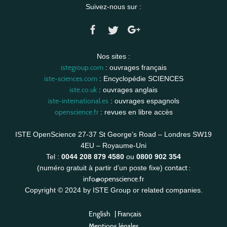
Suivez-nous sur :
Nos sites :
istegroup.com
: ouvrages français
iste-sciences.com
: Encyclopédie SCIENCES
iste.co.uk
: ouvrages anglais
iste-international.es
: ouvrages espagnols
openscience.fr
: revues en libre accès
ISTE OpenScience 27-37 St George’s Road – Londres SW19
4EU – Royaume-Uni
Tel :
0044 208 879 4580
ou
0800 902 354
contact :
(numéro gratuit à partir d’un poste fixe)
info@openscience.fr
Copyright © 2024 by ISTE Group or related companies.
English
|
Français
Mentions légales