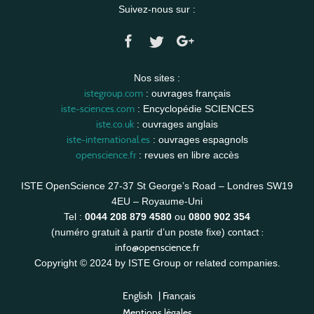
Suivez-nous sur :
Nos sites :
istegroup.com
: ouvrages français
iste-sciences.com
: Encyclopédie SCIENCES
iste.co.uk
: ouvrages anglais
iste-international.es
: ouvrages espagnols
openscience.fr
: revues en libre accès
ISTE OpenScience 27-37 St George’s Road – Londres SW19
4EU – Royaume-Uni
Tel :
0044 208 879 4580
ou
0800 902 354
contact :
(numéro gratuit à partir d’un poste fixe)
info@openscience.fr
Copyright © 2024 by ISTE Group or related companies.
English
|
Français
Mentions légales