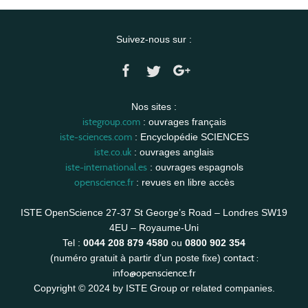
Suivez-nous sur :
Nos sites :
istegroup.com
: ouvrages français
iste-sciences.com
: Encyclopédie SCIENCES
iste.co.uk
: ouvrages anglais
iste-international.es
: ouvrages espagnols
openscience.fr
: revues en libre accès
ISTE OpenScience 27-37 St George’s Road – Londres SW19
4EU – Royaume-Uni
Tel :
0044 208 879 4580
ou
0800 902 354
contact :
(numéro gratuit à partir d’un poste fixe)
info@openscience.fr
Copyright © 2024 by ISTE Group or related companies.