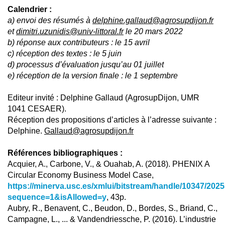
Calendrier :
a) envoi des résumés à
delphine.gallaud@agrosupdijon.fr
et
dimitri.uzunidis@univ-littoral.fr
le 20 mars 2022
b) réponse aux contributeurs : le 15 avril
c) réception des textes : le 5 juin
d) processus d’évaluation jusqu’au 01 juillet
e) réception de la version finale : le 1 septembre
Editeur invité : Delphine Gallaud (AgrosupDijon, UMR
1041 CESAER).
Réception des propositions d’articles à l’adresse suivante :
Delphine.
Gallaud@agrosupdijon.fr
Références bibliographiques :
Acquier, A., Carbone, V., & Ouahab, A. (2018). PHENIX A
Circular Economy Business Model Case,
https://minerva.usc.es/xmlui/bitstream/handle/10347/20
sequence=1&isAllowed=y
, 43p.
Aubry, R., Benavent, C., Beudon, D., Bordes, S., Briand, C.,
Campagne, L., ... & Vandendriessche, P. (2016). L’industrie