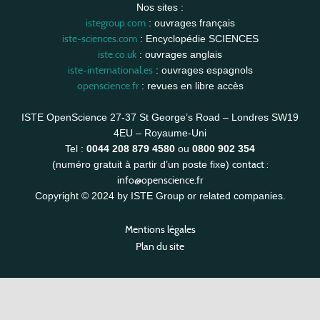
Nos sites :
istegroup.com
: ouvrages français
iste-sciences.com
: Encyclopédie SCIENCES
iste.co.uk
: ouvrages anglais
iste-international.es
: ouvrages espagnols
openscience.fr
: revues en libre accès
ISTE OpenScience 27-37 St George’s Road – Londres SW19
4EU – Royaume-Uni
Tel :
0044 208 879 4580
ou
0800 902 354
contact :
(numéro gratuit à partir d’un poste fixe)
info@openscience.fr
Copyright © 2024 by ISTE Group or related companies.
Mentions légales
Plan du site