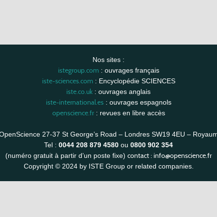
Nos sites :
istegroup.com
: ouvrages français
iste-sciences.com
: Encyclopédie SCIENCES
iste.co.uk
: ouvrages anglais
iste-international.es
: ouvrages espagnols
openscience.fr
: revues en libre accès
OpenScience 27-37 St George’s Road – Londres SW19 4EU – Royau
Tel :
0044 208 879 4580
ou
0800 902 354
contact :
info@openscience.fr
(numéro gratuit à partir d’un poste fixe)
Copyright © 2024 by ISTE Group or related companies.