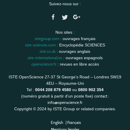
Suivez-nous sur :
Nos sites :
istegroup.com
: ouvrages français
iste-sciences.com
: Encyclopédie SCIENCES
iste.co.uk
: ouvrages anglais
iste-international.es
: ouvrages espagnols
openscience.fr
: revues en libre accès
ISTE OpenScience 27-37 St George’s Road – Londres SW19
4EU – Royaume-Uni
Tel :
0044 208 879 4580
ou
0800 902 354
contact :
(numéro gratuit à partir d’un poste fixe)
info@openscience.fr
Copyright © 2024 by ISTE Group or related companies.
English
|
Français
Mentions légales