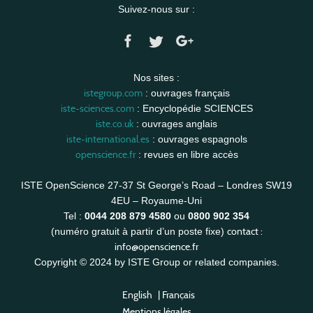
Suivez-nous sur :
Nos sites :
istegroup.com
: ouvrages français
iste-sciences.com
: Encyclopédie SCIENCES
iste.co.uk
: ouvrages anglais
iste-international.es
: ouvrages espagnols
openscience.fr
: revues en libre accès
ISTE OpenScience 27-37 St George’s Road – Londres SW19
4EU – Royaume-Uni
Tel :
0044 208 879 4580
ou
0800 902 354
contact :
(numéro gratuit à partir d’un poste fixe)
info@openscience.fr
Copyright © 2024 by ISTE Group or related companies.
English
|
Français
Mentions légales