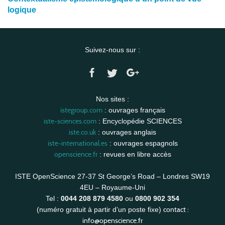
logique
Suivez-nous sur :
Nos sites :
istegroup.com
: ouvrages français
iste-sciences.com
: Encyclopédie SCIENCES
iste.co.uk
: ouvrages anglais
iste-international.es
: ouvrages espagnols
openscience.fr
: revues en libre accès
ISTE OpenScience 27-37 St George’s Road – Londres SW19
4EU – Royaume-Uni
Tel :
0044 208 879 4580
ou
0800 902 354
contact :
(numéro gratuit à partir d’un poste fixe)
info@openscience.fr